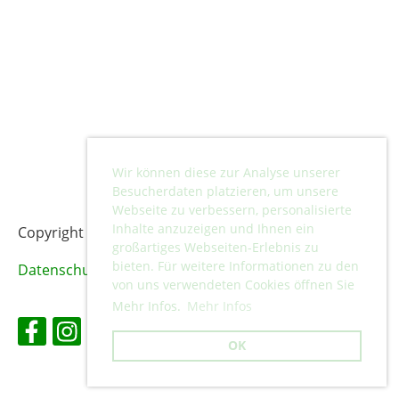
Wir können diese zur Analyse unserer
Besucherdaten platzieren, um unsere
Webseite zu verbessern, personalisierte
Inhalte anzuzeigen und Ihnen ein
Copyright © 2024 Turnverein Lufingen.
großartiges Webseiten-Erlebnis zu
bieten. Für weitere Informationen zu den
Datenschutz
von uns verwendeten Cookies öffnen Sie
Mehr Infos.
Mehr Infos
OK