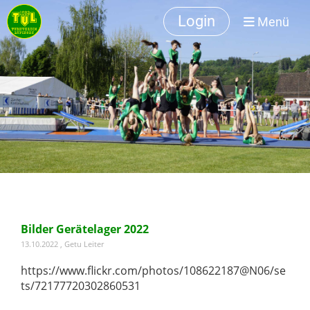
Login
Menü
Bilder Gerätelager 2022
13.10.2022
, Getu Leiter
https://www.flickr.com/photos/108622187@N06/se
ts/72177720302860531