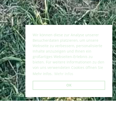
Wir können diese zur Analyse unserer
Besucherdaten platzieren, um unsere
Webseite zu verbessern, personalisierte
Inhalte anzuzeigen und Ihnen ein
großartiges Webseiten-Erlebnis zu
bieten. Für weitere Informationen zu den
von uns verwendeten Cookies öffnen Sie
Mehr Infos.
Mehr Infos
OK